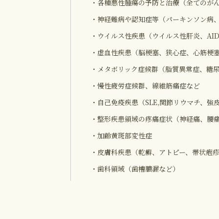
・各種悪性腫瘍の予防と治療（全てのが
・神経難病や認知症等（パーキンソン病、
・ウイルス性疾患（ウイルス性肝炎、AID
・虚血性疾患（脳梗塞、狭心症、心筋梗
・メタボリック症候群（脂質異常症、糖
・慢性疲労症候群、線維筋痛症など
・自己免疫疾患（SLE,関節リウマチ、強
・整形疾患領域の疼痛症状（神経痛、腰
・加齢黄斑部変性症
・皮膚科疾患（乾癬、アトピー、帯状疱
・歯科領域（歯槽膿漏など）