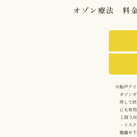
オゾン療法 料
※船戸クリ
オゾンガ
床して終
にも有効
１回 3,0
・リスク
腹痛や下