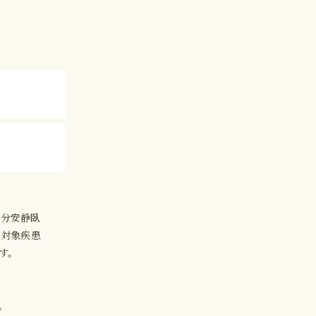
0分安静臥
記対象疾患
す。
。