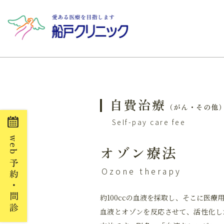
自費治療
（がん・その他
Self-pay care fee
web
オゾン療法
予約・問診
Ozone therapy
約100ccの血液を採取し、そこに医
血液とオゾンを反応させて、活性化し