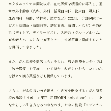
当クリニックでは開院以来、在宅医療を積極的に導入し、通
常の外来診療（内科、外科、循環器内科、泌尿器、婦人科、
血液内科、麻酔、精神科、漢方など）に加え、介護保険サー
ビスも訪問系（訪問診察、訪問看護、訪問リハなど）や通所
系（デイケア、デイサ－ビス）、入所系（グループホーム、
有料老人ホーム）など充実させて、地域医療に貢献すること
を目指してきました。
また、がん治療や美容にも力を入れ、統合医療センターでは
「統合医療」を実施しているほか、ねぎらいおもてなしの心
を添えて漢方薬膳なども提供しています。
さらに「がんの言い分を聴き、生き方を転換する」がん患者
様の施設『リボーン洞戸（REBORN holy door）』、「あ
なたらしい生き方をみつめなおす」ための施設『メディカル